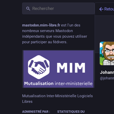
Reto
mastodon.mim-libre.fr
est l'un des
nombreux serveurs Mastodon
indépendants que vous pouvez utiliser
pour participer au fédivers.
Johan
@
johan
Mutualisation Inter-Ministérielle Logiciels
Libres
ICI DE
08 nov
ADMINISTRÉ PAR :
STATISTIQUES DU