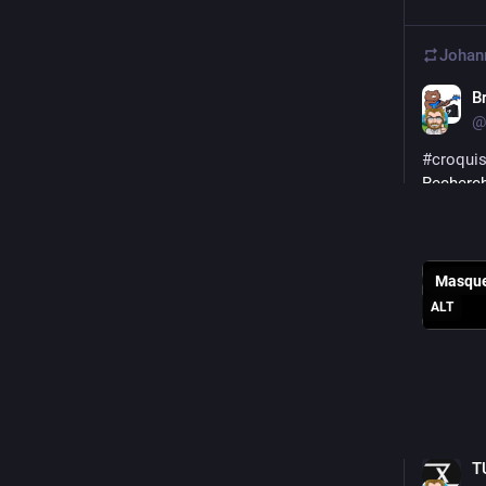
Johan
B
@
#
croqui
Recherch
Vous aim
#
art
#
ill
Masqu
ALT
0
Johan
T