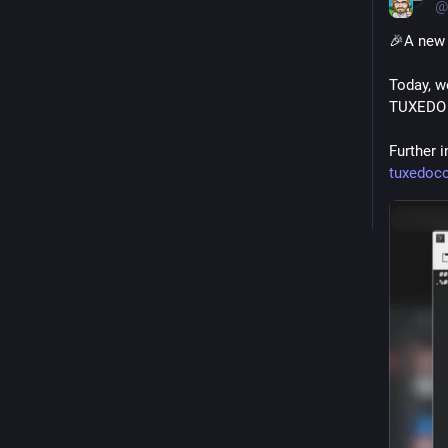
@
🎉A new 
Today, we
TUXEDO O
Further i
tuxedoc
Masqu