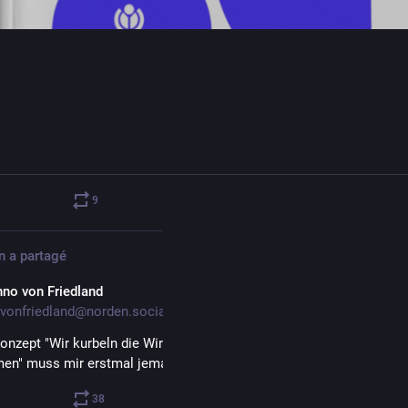
9
0
n
a partagé
nno von Friedland
vonfriedland@norden.social
onzept "Wir kurbeln die Wirtschaft an, indem wir den Menschen das 
n" muss mir erstmal jemand erklären..
38
71