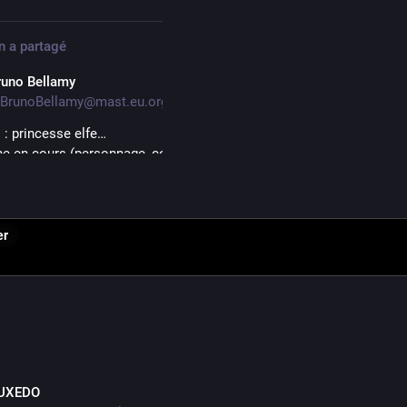
n
a partagé
runo Bellamy
BrunoBellamy@mast.eu.org
s
 : princesse elfe…
e en cours (personnage, costume, ambiance, tout ça…) :)
ez ? Aidez : 
fr.tipeee.com/bruno-bellamy
 !
ustration
#
bellaminette
#
costume
#
cosplay
@
tipeee_officiel
er
3
1
n
a partagé
UXEDO