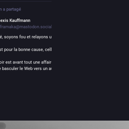
n
a partagé
lexis Kauffmann
framaka@mastodon.social
té, soyons fou et relayons un article de BFM !
st pour la bonne cause, celle des communs ;)
voir est avant tout une affaire d’êtres humains": comment Wikimedia
re basculer le Web vers un autre modèle, avec l'aide aussi des politi
m/tech/vie-numerique/l
 référence à l'excellent récent livre blanc de Wikimédia France : "Ver
e communs", à lire et à faire lire.
.fr/livre-blanc-vers-
imedia_Fr
@
RemyGerbet
@
wikipedia_fr
er