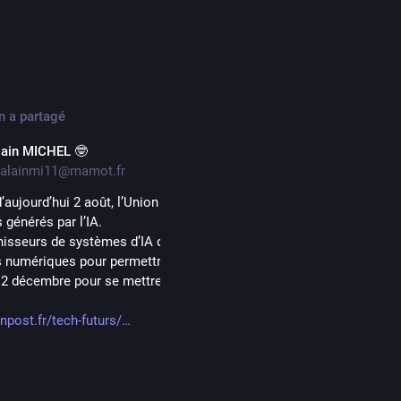
sages
234
abonnements
40
abonné·e·s
dette
Messages
Messages et réponses
Mé
n
a partagé
lain MICHEL 🤓
alainmi11@mamot.fr
d’aujourd’hui 2 août, l’Union Européenne rend obligatoire l’étiquetage
 générés par l’IA.
nisseurs de systèmes d’IA devront intégrer des marquages et autres
s numériques pour permettre de détecter les contenus créés via l’IA 
 2 décembre pour se mettre en conformité.
npost.fr/tech-futurs/
s et le guide : 
trategy.ec.europa.eu/