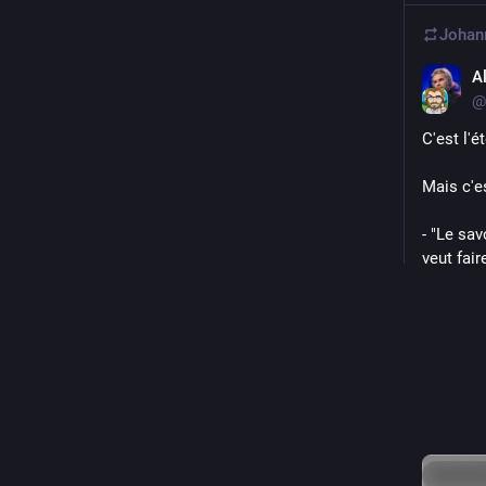
Johan
A
@
C'est l'é
Mais c'e
- "Le sa
veut fai
bfmtv.co
On y fait
société d
wikimedia
cc 
@
Wik
Masqu