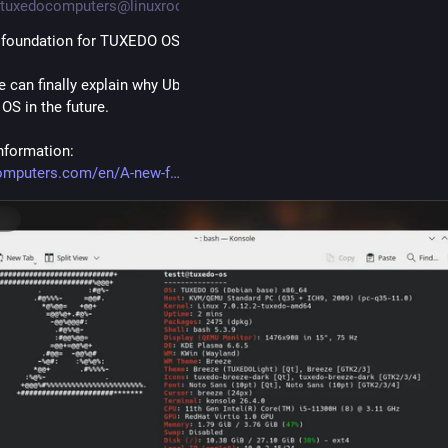
tuxedocomputers@linuxrocks.online
foundation for TUXEDO OS: Switching to Debian🎉
 can finally explain why Ubuntu will no longer serve as the foundati
S in the future.
nformation: 
omputers.com/en/A-new-f
er