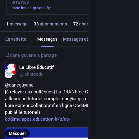
SITE WEB
dane.ins.ac-guyane.fr/
1
message
33
abonnements
72
abonné·e·s
En vedette
Messages
Messages et réponses
Médias
dane guyane
a partagé
Le Libre Éducatif
28 sept. 2023
@lelibreedu
@
daneguyane
[à relayer aux collègues] La DRANE de Guyane qui propose par 
ailleurs un tutoriel complet sur 
@
apps
 et ses services (dont le 
libre éditeur collaboratif en ligne CodiMD où a été conçu et 
publié le tutoriel)
codimd.apps.education.fr/p/ao-
Masquer