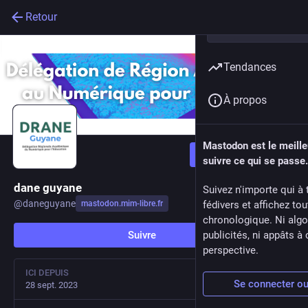
Retour
Tendances
À propos
Mastodon est le meill
Suivre
suivre ce qui se passe.
dane guyane
Suivez n'importe qui à 
@
daneguyane
mastodon.mim-libre.fr
fédivers et affichez to
chronologique. Ni algo
Suivre
publicités, ni appâts à 
perspective.
ICI DEPUIS
Se connecter ou 
28 sept. 2023